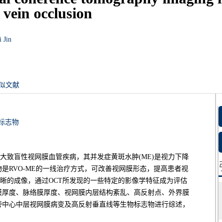
 vein occlusion
i Jin
似文献
标志物
二大致盲性视网膜血管疾病，其并发症黄斑水肿(ME)是视力下降
是RVO-ME的一线治疗方式，可改善视网膜形态，提高患者视
清晰的成像，通过OCT所发现的一些特定的影像学特征成为评估
膜厚度、脉络膜厚度、视网膜内层结构紊乱、高反射点、外界膜
旁中心中层视网膜病变及高反射垂直线等生物标志物进行综述，