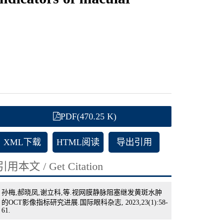
PDF(470.25 K)
XML下载
HTML阅读
导出引用
引用本文 / Get Citation
孙梅,郝晓凤,谢立科,等.视网膜静脉阻塞继发黄斑水肿
的OCT影像指标研究进展.国际眼科杂志, 2023,23(1):58-
61.