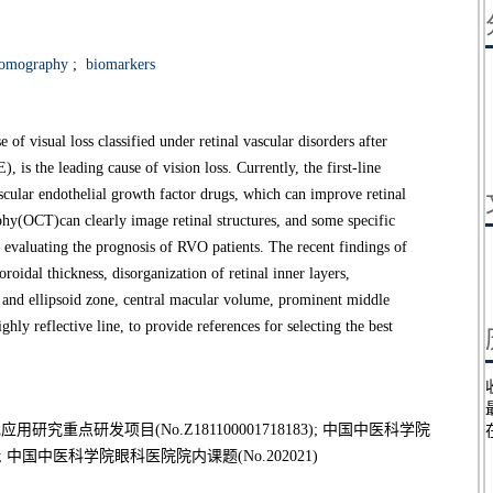
tomography
;
biomarkers
f visual loss classified under retinal vascular disorders after
 is the leading cause of vision loss. Currently, the first-line
ascular endothelial growth factor drugs, which can improve retinal
hy(OCT)can clearly image retinal structures, and some specific
valuating the prognosis of RVO patients. The recent findings of
roidal thickness, disorganization of retinal inner layers,
e and ellipsoid zone, central macular volume, prominent middle
ly reflective line, to provide references for selecting the best
用研究重点研发项目(No.Z181100001718183); 中国中医科学院
9); 中国中医科学院眼科医院院内课题(No.202021)