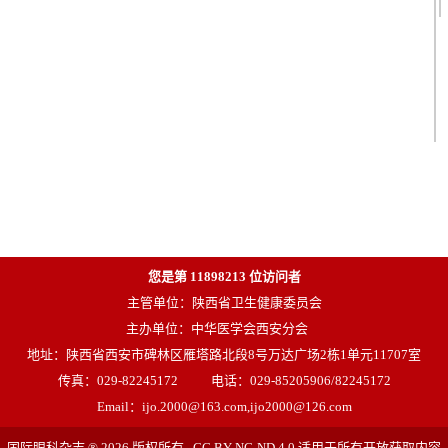
您是第
11898213
位访问者
主管单位：陕西省卫生健康委员会
主办单位：中华医学会西安分会
地址：陕西省西安市碑林区雁塔路北段8号万达广场2栋1单元11707室
传真：029-82245172
电话：029-85205906/82245172
Email：ijo.2000@163.com,ijo2000@126.com
国际眼科杂志 ® 2026 版权所有 CC BY-NC-ND 4.0 适用于所有开放获取内容