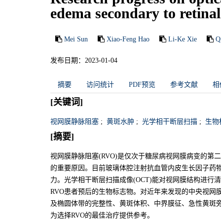
edema secondary to retinal
Mei Sun
Xiao-Feng Hao
Li-Ke Xie
Q
发布日期：2023-01-04
摘要
访问统计
PDF预览
参考文献
相
[关键词]
视网膜静脉阻塞
;
黄斑水肿
;
光学相干断层扫描
;
生物
[摘要]
视网膜静脉阻塞(RVO)是仅次于糖尿病视网膜病变的第
的重要原因。目前玻璃体腔注射抗血管内皮生长因子药物
力。光学相干断层扫描成像(OCT)能对视网膜结构进行
RVO患者预后的生物标志物。对近年来发现的中央视网
及椭圆体带的完整性、黄斑体积、中界膜征、急性黄斑
为选择RVO的最佳治疗提供参考。