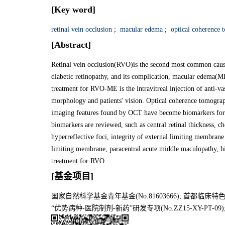
[Key word]
retinal vein occlusion
;
macular edema
;
optical coherence 
[Abstract]
Retinal vein occlusion(RVO)is the second most common cause o
diabetic retinopathy, and its complication, macular edema(ME),
treatment for RVO-ME is the intravitreal injection of anti-v
morphology and patients' vision. Optical coherence tomograp
imaging features found by OCT have become biomarkers for e
biomarkers are reviewed, such as central retinal thickness, cho
hyperreflective foci, integrity of external limiting membran
limiting membrane, paracentral acute middle maculopathy, high
treatment for RVO.
[基金项目]
国家自然科学基金青年基金(No.81603666); 首都临床特色应
“优势病种-医院制剂-新药”研发专项(No.ZZ15-XY-PT-0