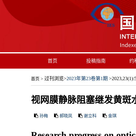
首页
投稿指南
约
过刊浏览
>
2023年第23卷第1期
>2023,23(1):5
首页
>
视网膜静脉阻塞继发黄斑
孙梅
郝晓凤
谢立科
金琪
Research progress on opti