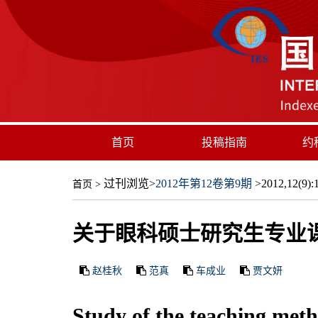
首页
投稿指南
约
过刊浏览
>
2012年第12卷第9期
>2012,12(9):1
首页
>
关于眼科硕士研究生专业
赵桂秋
范真
车成业
贾文妍
Study of the teaching met