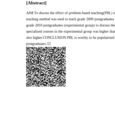
[Abstract]
AIM:To discuss the effect of problem-based teaching(PBL)
teaching method was used to teach grade 2009 postgraduates
grade 2010 postgraduates (experimental group) to discuss t
specialized courses in the experimental group was higher than 
also higher.CONCLUSION:PBL is worthy to be popularized in 
postgraduates.