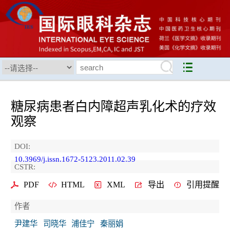
糖尿病患者白内障超声乳化术的疗效
观察
DOI:
10.3969/j.issn.1672-5123.2011.02.39
CSTR:
PDF
HTML
XML
导出
引用提醒
作者
尹建华
司晓华
浦佳宁
秦丽娟