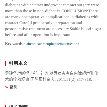
diabetics with cataract underwent cataract surgery were
more than those in non-diabetics.CONCLUSION:There
are many postoperative complications in diabetics with
cataract.Careful preoperative preparation and
postoperative treatment are necessary.Stable blood sugar
before and after operation is important.
Key words:
diabetic
;
cataract
;
phacoemulsification
引用本文
尹建华,司晓华,浦佳宁,等.糖尿病患者白内障超声乳化
术的疗效观察.国际眼科杂志, 2011,11(2):317-318.
复制