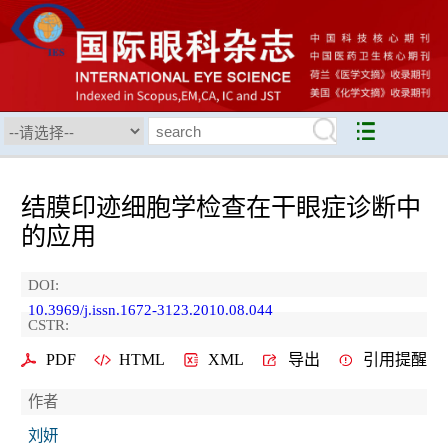
结膜印迹细胞学检查在干眼症诊断中
的应用
DOI:
10.3969/j.issn.1672-3123.2010.08.044
CSTR:
PDF
HTML
XML
导出
引用提醒
作者
刘妍