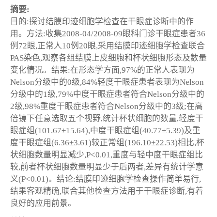
摘要:
目的:探讨结膜印迹细胞学检查在干眼症诊断中的作
用。方法:收集2008-04/2008-09眼科门诊干眼症患者36
例72眼,正常人10例20眼,采用结膜印迹细胞学检查联合
PAS染色,观察各组结膜上皮细胞和杯状细胞形态及数量
变化情况。结果:在形态学方面,97%的正常人表现为
Nelson分级中的0级,84%轻度干眼症患者表现为Nelson
分级中的1级,79%中度干眼症患者符合Nelson分级中的
2级,98%重度干眼症患者符合Nelson分级中的3级;在高
倍镜下任意选取五个视野,统计杯状细胞的数量,轻度干
眼症组(101.67±15.64),中度干眼症组(40.77±5.39)及重
度干眼症组(6.36±3.61)较正常组(196.10±22.53)相比,杯
状细胞数量明显减少,P<0.01,重度与轻中度干眼症组比
较,前者杯状细胞数量明显少于后两者,差异有统计学意
义(P<0.01)。结论:结膜印迹细胞学检查操作简单易行,
结果客观精确,联合其他检查方法用于干眼症诊断,有着
良好的应用前景。