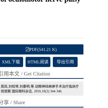
PDF(541.21 K)
XML下载
HTML阅读
导出引用
引用本文 / Get Citation
周凤,刘桂琴,刘春明,等.动眼神经麻痹手术治疗临床疗
效观察.国际眼科杂志, 2010,10(2):344-346.
分享 / Share