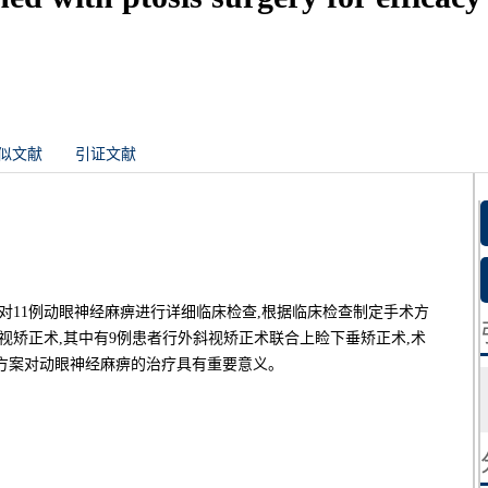
似文献
引证文献
:对11例动眼神经麻痹进行详细临床检查,根据临床检查制定手术方
斜视矫正术,其中有9例患者行外斜视矫正术联合上睑下垂矫正术,术
方案对动眼神经麻痹的治疗具有重要意义。