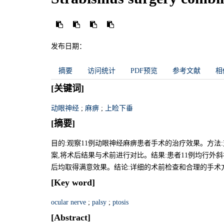
发布日期：
摘要
访问统计
PDF预览
参考文献
相
[关键词]
动眼神经
;
麻痹
;
上睑下垂
[摘要]
目的:观察11例动眼神经麻痹患者手术的治疗效果。方法
案,将术后结果与术前进行对比。结果:患者11例均行外
后均取得满意效果。结论:详细的术前检查和合理的手术
[Key word]
ocular nerve
;
palsy
;
ptosis
[Abstract]