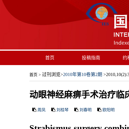
首页
投稿指南
约
过刊浏览
>
2010年第10卷第2期
>2010,10(2):3
首页
>
动眼神经麻痹手术治疗临
周凤
刘桂琴
刘春明
欧阳明
Strabismus surgery combine