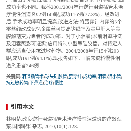
成功率也不同。我科2001/2004年行逆行泪道插管术治
疗慢性泪道炎92例149眼,成功116例(77.8%)。经改进
后,手术成功率明显提高,改进方法:将腰穿针内穿的3个
零丝线改成记忆金属丝可提高钩线率及鼻甲肥大等鼻
腔解剖变异患者的成功率。对于小泪囊(术前泪道冲洗
及泪囊照影可证实)应用特制小型号硅胶管。对特定人
群应适当使用抗过敏药物。2004/2008年行154例203
眼,成功191例(94.1%),现报告如下。1临床资料慢性泪
道炎患者246例
关键词:
泪道插管术
;
球头硅胶管
;
腰穿针
;
成功率
;
泪囊
;
泪小管
;
抗过敏药物
;
下鼻道
;
治疗
;
慢性
引用本文
林明楚.改良逆行泪道插管术治疗慢性泪道炎的疗效观
察.国际眼科杂志, 2010,10(1):128.