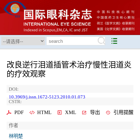
改良逆行泪道插管术治疗慢性泪道炎
的疗效观察
DOI:
10.3969/j.issn.1672-5123.2010.01.073
CSTR:
PDF
HTML
XML
导出
引用提醒
作者
林明楚